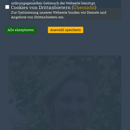
Helena Freifrau von Cramm
ordnungsgemäßen Gebrauch der Webseite benötigt.
Cookies von Drittanbietern (
Übersicht
)
Zur Optimierung unserer Webseite binden wir Dienste und
Ratsfrau
Angebote von Drittanbietern ein.
Alle akzeptieren
Auswahl speichern